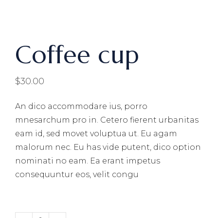
Coffee cup
$
30.00
An dico accommodare ius, porro
mnesarchum pro in. Cetero fierent urbanitas
eam id, sed movet voluptua ut. Eu agam
malorum nec. Eu has vide putent, dico option
nominati no eam. Ea erant impetus
consequuntur eos, velit congu
Coffee cup quantity