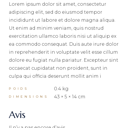
Lorem ipsum dolor sit amet, consectetur
adipiscing elit, sed do eiusmod tempor
incididunt ut labore et dolore magna aliqua.
Ut enim ad minim veniam, quis nostrud
exercitation ullamco laboris nisi ut aliquip ex
ea commodo consequat. Duis aute irure dolor
in reprehenderit in voluptate velit esse cillum
dolore eu fugiat nulla pariatur. Excepteur sint
occaecat cupidatat non proident, sunt in
culpa qui officia deserunt mollit anim i
0.4 kg
POIDS
43 × 5 × 14 cm
DIMENSIONS
Avis
Il n’y a pas encore d’avis.