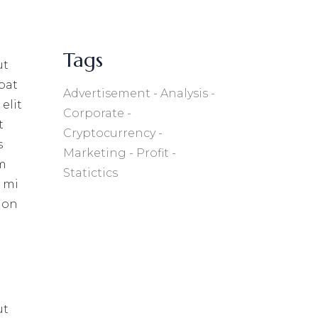
Tags
ut
pat
Advertisement
Analysis
elit
Corporate
t
Cryptocurrency
s
Marketing
Profit
um
Statictics
s mi
 non
ut