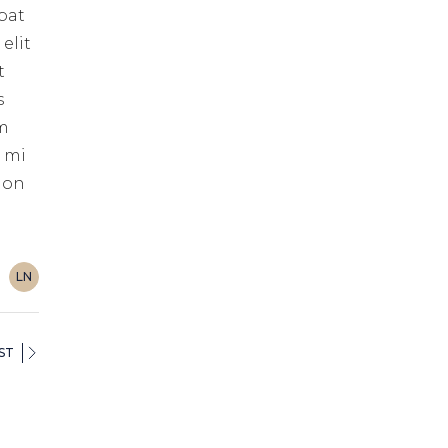
pat
elit
t
s
um
s mi
 non
LN
ST