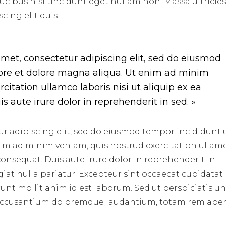
aucibus nisl tincidunt eget nullam non. Massa ultricie
cing elit duis.
amet, consectetur adipiscing elit, sed do eiusmod
ore et dolore magna aliqua. Ut enim ad minim
citation ullamco laboris nisi ut aliquip ex ea
aute irure dolor in reprehenderit in sed. »
r adipiscing elit, sed do eiusmod tempor incididunt 
nim ad minim veniam, quis nostrud exercitation ullam
consequat. Duis aute irure dolor in reprehenderit in
ugiat nulla pariatur. Excepteur sint occaecat cupidata
erunt mollit anim id est laborum. Sed ut perspiciatis u
m accusantium doloremque laudantium, totam rem ape