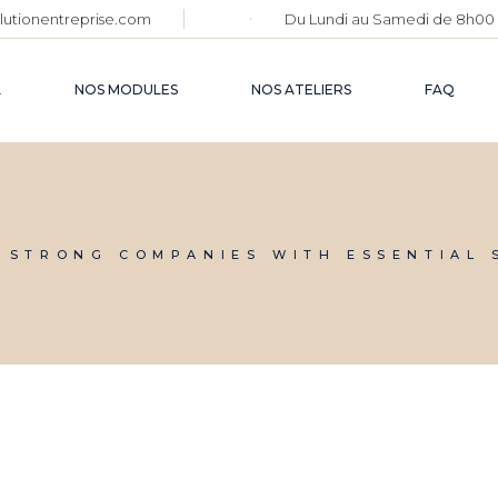
lutionentreprise.com
Du Lundi au Samedi de 8h00 
RETOUR AU
SOURCES
L
NOS MODULES
NOS ATELIERS
FAQ
ACCOMPAG
RETOUR AUX
NOS VENTES
SOURCES
EXCLUSIVES
ACCOMPAGNEMENT
NOUVELLE ERE
 STRONG COMPANIES WITH ESSENTIAL 