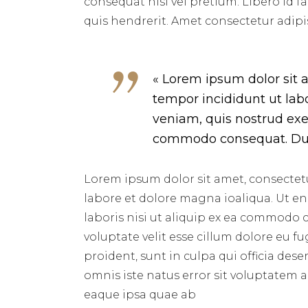
consequat nisl vel pretium. Libero id f
quis hendrerit. Amet consectetur adipis
« Lorem ipsum dolor sit 
tempor incididunt ut lab
veniam, quis nostrud exer
commodo consequat. Duis 
Lorem ipsum dolor sit amet, consectetu
labore et dolore magna ioaliqua. Ut e
laboris nisi ut aliquip ex ea commodo 
voluptate velit esse cillum dolore eu f
proident, sunt in culpa qui officia des
omnis iste natus error sit voluptate
eaque ipsa quae ab