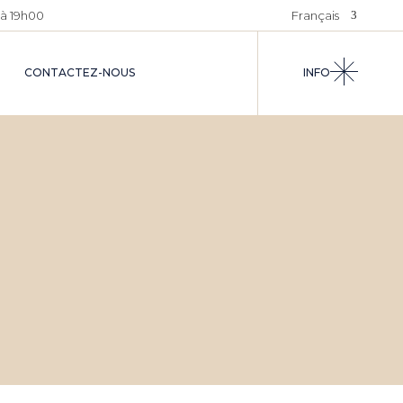
à 19h00
Français
X
NOS VENTES
Français
EXCLUSIVES
CONTACTEZ-NOUS
INFO
Deutsch
NEMENT
NOUVELLE ERE
Italiano