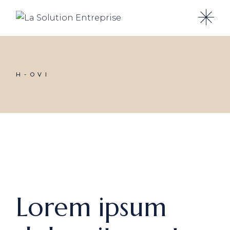
Skip
to
the
content
H-OVI
Lorem ipsum