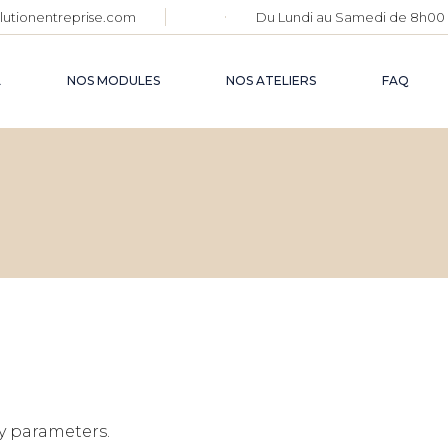
lutionentreprise.com
Du Lundi au Samedi de 8h00 
RETOUR AU
SOURCES
L
NOS MODULES
NOS ATELIERS
FAQ
ACCOMPAG
RETOUR AUX
NOS VENTES
SOURCES
EXCLUSIVES
ACCOMPAGNEMENT
NOUVELLE ERE
y parameters.