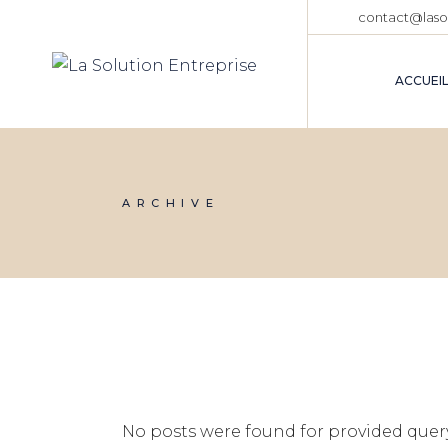
Skip
contact@laso
to
the
content
ACCUEI
ARCHIVE
No posts were found for provided quer